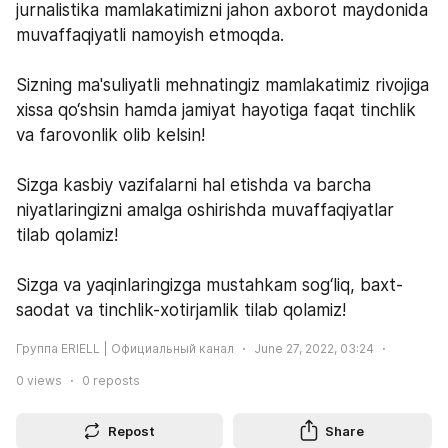
jurnalistika mamlakatimizni jahon axborot maydonida 
muvaffaqiyatli namoyish etmoqda.
Sizning ma'suliyatli mehnatingiz mamlakatimiz rivojiga 
xissa qo‘shsin hamda jamiyat hayotiga faqat tinchlik 
va farovonlik olib kelsin!
Sizga kasbiy vazifalarni hal etishda va barcha 
niyatlaringizni amalga oshirishda muvaffaqiyatlar 
tilab qolamiz!
Sizga va yaqinlaringizga mustahkam sog‘liq, baxt-
saodat va tinchlik-xotirjamlik tilab qolamiz!
Группа ERIELL | Официальный канал
June 27, 2022, 03:24
0
views
0
reposts
Repost
Share