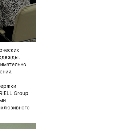
рческих 
одежды, 
имательно 
ений.
ержки 
IELL Group 
ми 
клюзивного 