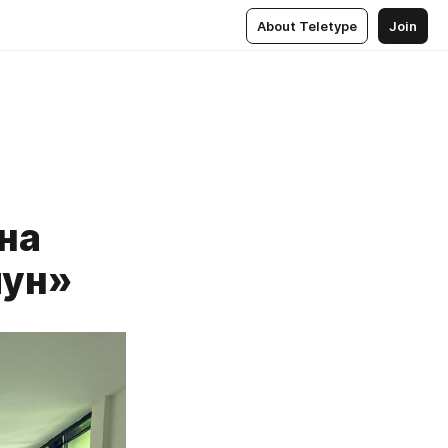
About Teletype
Join
на
чун»