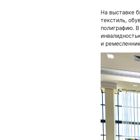
На выставке б
текстиль, обу
полиграфию. В
инвалидностью
и ремесленник