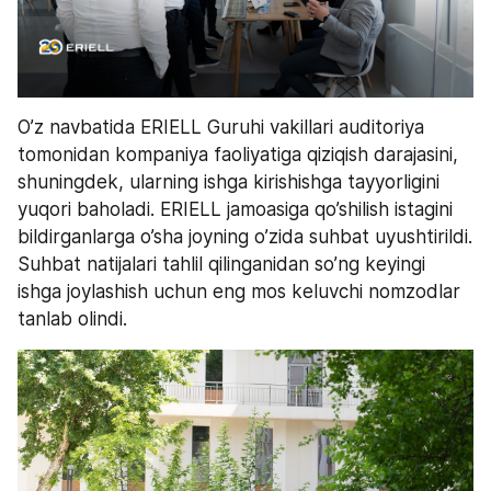
O’z navbatida ERIELL Guruhi vakillari auditoriya 
tomonidan kompaniya faoliyatiga qiziqish darajasini, 
shuningdek, ularning ishga kirishishga tayyorligini 
yuqori baholadi. ERIELL jamoasiga qo’shilish istagini 
bildirganlarga o’sha joyning o’zida suhbat uyushtirildi. 
Suhbat natijalari tahlil qilinganidan so’ng keyingi 
ishga joylashish uchun eng mos keluvchi nomzodlar 
tanlab olindi.