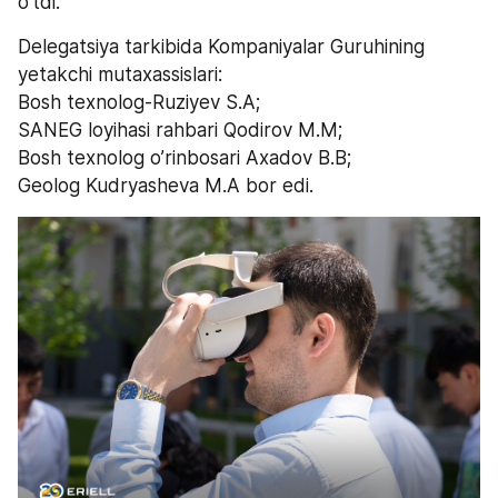
o’tdi.  
Delegatsiya tarkibida Kompaniyalar Guruhining 
yetakchi mutaxassislari: 
Bosh texnolog-Ruziyev S.A;
SANEG loyihasi rahbari Qodirov M.M;
Bosh texnolog o’rinbosari Axadov B.B;
Geolog Kudryasheva M.A bor edi.