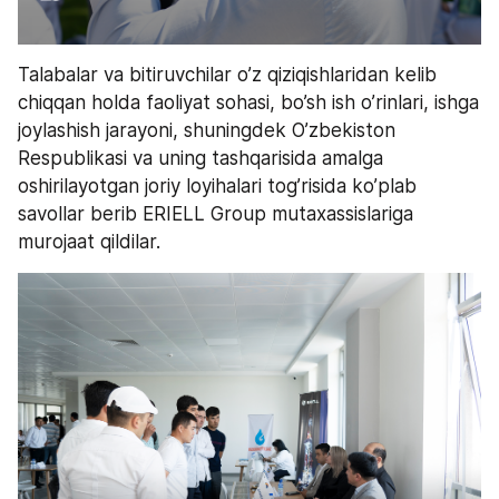
Talabalar va bitiruvchilar o’z qiziqishlaridan kelib 
chiqqan holda faoliyat sohasi, bo’sh ish o’rinlari, ishga 
joylashish jarayoni, shuningdek O’zbekiston 
Respublikasi va uning tashqarisida amalga 
oshirilayotgan joriy loyihalari tog’risida ko’plab 
savollar berib ERIELL Group mutaxassislariga 
murojaat qildilar.