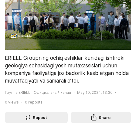
ERIELL Groupning ochiq eshiklar kunidagi ishtiroki 
geologiya sohasidagi yosh mutaxassislari uchun 
kompaniya faoliyatiga jozibadorlik kasb etgan holda 
muvaffaqiyatli va samarali o’tdi.
Группа ERIELL | Официальный канал
May 10, 2024, 13:36
0
views
0
reposts
Repost
Share