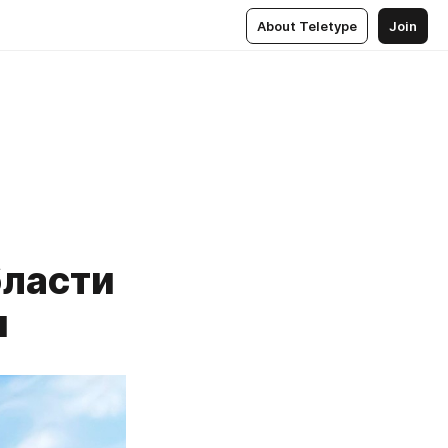
About Teletype
Join
бласти
и