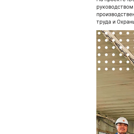
руководством 
производствен
труда и Охран