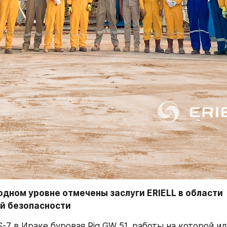
дном уровне отмечены заслуги ERIELL в области 
й безопасности
-7 в Ираке буровая Rig GW 51, работы на которой ид