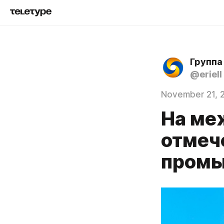
Группа
@eriell
November 21, 
На ме
отмече
промы