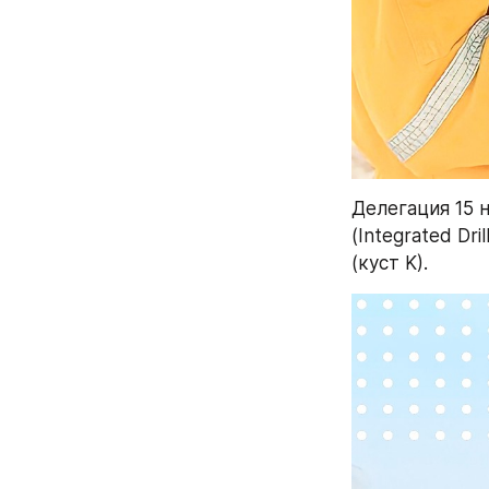
Делегация 15 
(Integrated Dri
(куст K).