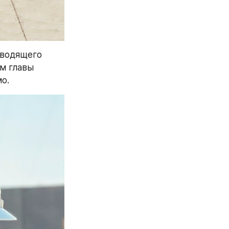
водящего 
м главы 
о.