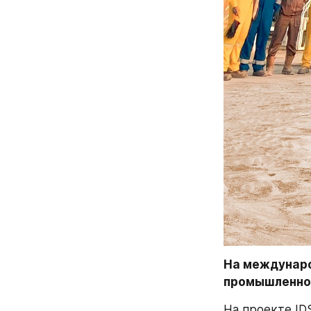
На междунаро
промышленно
На проекте IDS