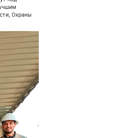
учшим 
ти, Охраны 