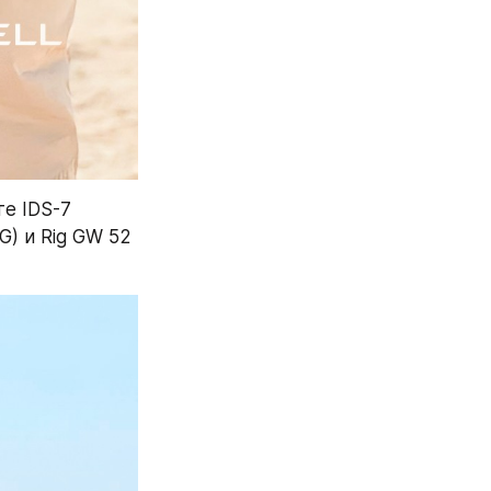
е IDS-7 
G) и Rig GW 52 