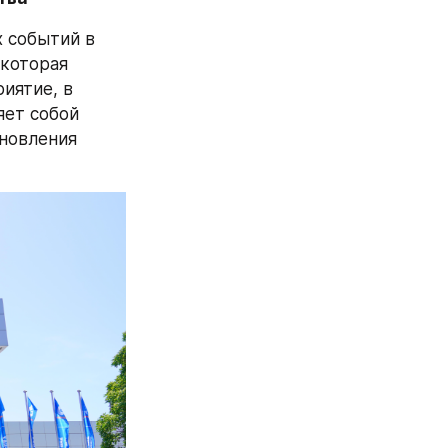
 событий в 
которая 
ятие, в 
ет собой 
новления 