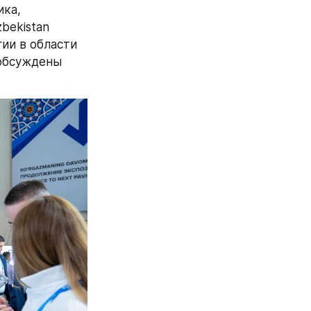
ка, 
ekistan 
и в области 
обсуждены 