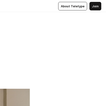
About Teletype
Join