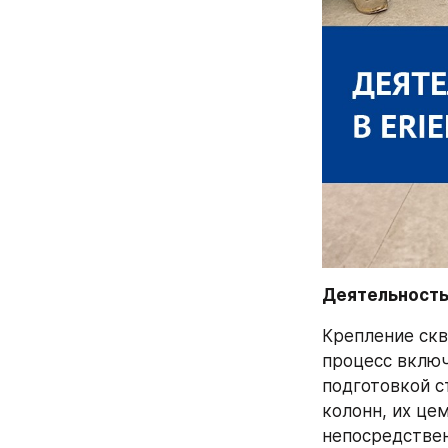
Деятельность
Крепление скв
процесс включ
подготовкой с
колонн, их це
непосредствен