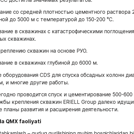
вание со средней плотностью цементного раствора 2,
ной до 5000 м с температурой до 150-200 °C.
вание в скважинах с катастрофическими поглощениям
ых скважинах.
 креплению скважин на основе РУО.
вание в скважинах глубиной до 6000 м.
е оборудования CDS для спуска обсадных колонн ди
м, и многие другие работы.
годно проводится спуск и цементирование 500-600 к
жбы крепления скважин ERIELL Group далеко идущие
 планы развития и расширения деятельности.
a QMX faoliyati 
ahkamlash – quduq qurilishining muhim bosqichlaridan biri