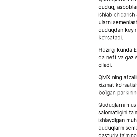
quduq, asboblar
ishlab chiqarish
ularni semenlash
quduqdan keyinch
ko‘rsatadi. 
Hozirgi kunda 
da neft va gaz s
qiladi.
QMX ning afzalli
xizmat ko‘rsatis
bo‘lgan parkinin
Quduqlarni musta
salomatligini ta'
ishlaydigan muha
quduqlarni semen
dasturiy ta'min