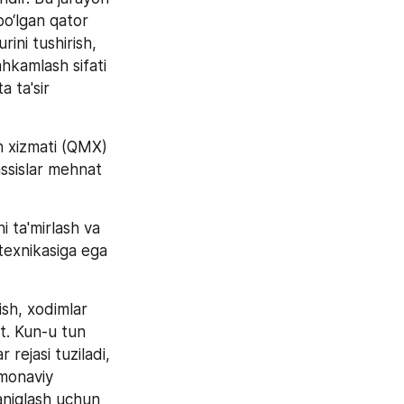
o‘lgan qator 
ini tushirish, 
hkamlash sifati 
ta'sir 
 xizmati (QMX) 
ssislar mehnat 
 ta'mirlash va 
texnikasiga ega 
sh, xodimlar 
at. Kun-u tun 
rejasi tuziladi, 
monaviy 
niqlash uchun 