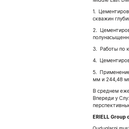
1.  Цементиро
скважин глуби
2.  Цементиро
полунасыщенн
3.  Работы по
4.  Цементиро
5.  Применени
мм и 244,48 м
В среднем еже
Впереди у Слу
перспективные
ERIELL Group d
Quduqlarni must