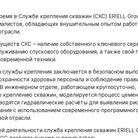
ремя в Службе крепления скважин (СКС) ERIELL Grou
иалистов, обладающих внушительным опытом работы
трасли. 
уществ СКС – наличие собственного ключевого серви
луживанию спускового оборудования, а также свой п
овременной техники.
а службы крепления заключается в безопасном выпол
охранности здоровья персонала и соблюдение прави
 В инженерном отделе, работающем круглосуточно, 
о креплению скважин, моделируется процесс цемен
водятся гидравлические расчёты для выявления риск
ния с использованием современного программного
вой отрасли.
й деятельности служба крепления скважин ERIELL Oilf
MCC достигла значимых результатов: