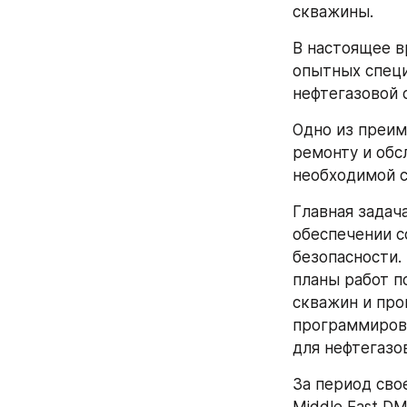
скважины.
В настоящее в
опытных спец
нефтегазовой о
Одно из преим
ремонту и обс
необходимой с
Главная задач
обеспечении с
безопасности.
планы работ п
скважин и про
программирова
для нефтегазо
За период свое
Middle East D