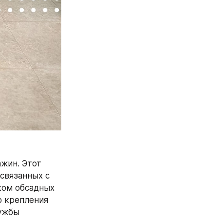
жин. Этот 
вязанных с 
ком обсадных 
 крепления 
ужбы 