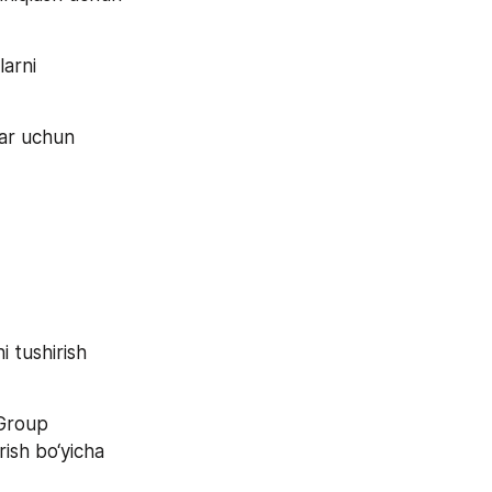
arni 
ar uchun 
tushirish 
Group 
ish bo‘yicha 