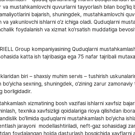
 va mustahkamlovchi quvurlarni tayyorlash bilan bog‘liq b
 amaliyotlarini bajarish, shuningdek, mustahkamlovchi quvur
 va yakunlovchi ishlarni o‘z ichiga oladi. Quduqlarni musta
alik foydalanish va xizmat ko‘rsatish muddatiga bevosita 
ERIELL Group kompaniyasining Quduqlarni mustahkamlash
ohasida katta ish tajribasiga ega 75 nafar tajribali mutaxa
klaridan biri – shaxsiy muhim servis – tushirish uskunalarini
h bo‘yicha sexning, shuningdek, o‘zining zarur zamonaviy 
g borligidadir.
hkamlash xizmatining bosh vazifasi ishlarni xavfsiz bajari
minlash, texnika xavfsizligi qoidalariga rioya qilishdan ibor
ndislik bo‘limida quduqlarni mustahkamlash bo‘yicha ishlar 
tlash jarayoni  modellashtiriladi, neft-gaz sohasidagi za
otdan foydalangan holda dasturlash bosqichida xavflarni a