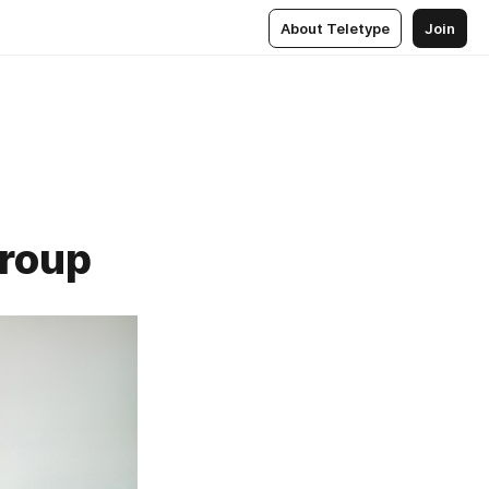
About Teletype
Join
roup