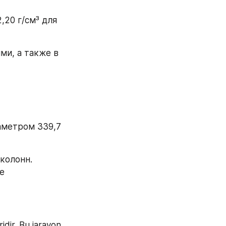
20 г/см³ для 
и, а также в 
аметром 339,7 
олонн. 
 
dir. Bu jarayon 