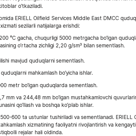
itoblar o‘tkaziladi.
avomida ERIELL Oilfield Services Middle East DMCC quduql
zmati sezilarli natijalarga erishdi:
0-200 °C gacha, chuqurligi 5000 metrgacha bo‘lgan quduql
ining o‘rtacha zichligi 2,20 g/sm³ bilan sementlash. 
tilishi mavjud quduqlarni sementlash.
 quduqlarni mahkamlash bo‘yicha ishlar. 
6000 metr bo‘lgan quduqlarda sementlash.
9,7 mm va 244,48 mm bo‘lgan mustahkamlovchi quvurlarini 
asini qo‘llash va boshqa ko‘plab ishlar.
a 500-600 ta ustunlar tushiriladi va sementlanadi. ERIELL 
hkamlash xizmatining faoliyatni rivojlantirish va kengaytir
iqbolli rejalar hali oldinda.