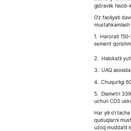
gidravlik hisob-k
O‘z faoliyati d
mustahkamlash xi
1.  Harorati 15
sement qorishmas
2.  Halokatli yu
3.  UAQ asosida
4.  Chuqurligi 
5.  Diametri 33
uchun CDS uskun
Har yili o‘rtach
quduqlarni musta
uzoq muddatli ist