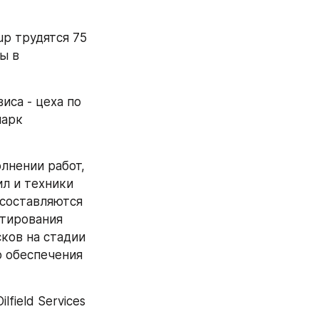
p трудятся 75 
 в 
са - цеха по 
арк 
нении работ, 
л и техники 
составляются 
тирования 
ов на стадии 
 обеспечения 
ield Services 