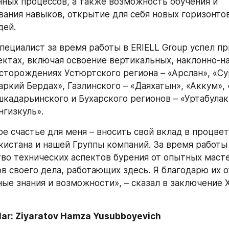
ных процессов, а также возможность обучения и 
ания навыков, открытие для себя новых горизонтов
дей.
пециалист за время работы в ERIELL Group успел при
ектах, включая освоение вертикальных, наклонно-н
сторождениях Устюртского региона – «Арслан», «Сур
аркий Бердах», Газлинского – «Даяхатын», «Аккум», 
кадарьинского и Бухарского регионов – «Уртабулак»
нгизкуль».
е счастье для меня – вносить свой вклад в процвета
кистана и нашей Группы компаний. За время работы в
во технических аспектов бурения от опытных мастер
в своего дела, работающих здесь. Я благодарю их от
ые знания и возможности», – сказал в заключение Х
alar: Ziyaratov Hamza Yusubboyevich