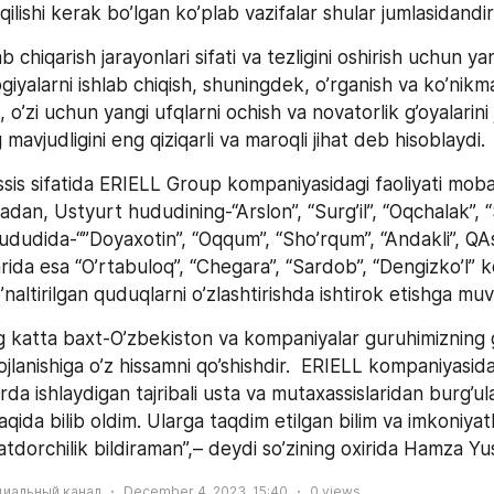
qilishi kerak bo’lgan ko’plab vazifalar shular jumlasidandir
ab chiqarish jarayonlari sifati va tezligini oshirish uchun ya
giyalarni ishlab chiqish, shuningdek, o’rganish va ko’nikma
, o’zi uchun yangi ufqlarni ochish va novatorlik g’oyalarini j
 mavjudligini eng qiziqarli va maroqli jihat deb hisoblaydi.
ssis sifatida ERIELL Group kompaniyasidagi faoliyati moba
ladan, Ustyurt hududining-“Arslon”, “Surg’il”, “Oqchalak”, “
hududida-“”Doyaxotin”, “Oqqum”, “Sho’rqum”, “Andakli”, QA
da esa “O’rtabuloq”, “Chegara”, “Sardob”, “Dengizko’l” ko
’naltirilgan quduqlarni o’zlashtirishda ishtirok etishga muv
katta baxt-O’zbekiston va kompaniyalar guruhimizning 
ojlanishiga o’z hissamni qo’shishdir.  ERIELL kompaniyasidag
a ishlaydigan tajribali usta va mutaxassislaridan burg’ul
 haqida bilib oldim. Ularga taqdim etilgan bilim va imkoniyat
tdorchilik bildiraman”,– deydi so’zining oxirida Hamza Y
циальный канал
December 4, 2023, 15:40
0
views