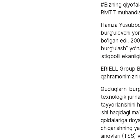
#Bizning qiyofa
RMTT muhandis-
Hamza Yusubboye
burg’ulovchi yor
bo’lgan edi. 200
burg’ulash” yo’n
istiqbolli ekanli
ERIELL Group B
qahramonimizning
Quduqlarni burg
texnologik jurna
tayyorlanishini h
ishi haqidagi ma
qoidalariga rioya 
chiqarishning ya
sinovlari (TSS) 