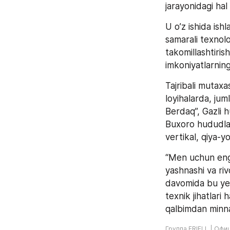
jarayonidagi hal 
U o’z ishida ishl
samarali texnolo
takomillashtirish
imkoniyatlarning
Tajribali mutaxa
loyihalarda, jum
Berdaq”, Gazli 
Buxoro hududlari
vertikal, qiya-yo
“Men uchun eng 
yashnashi va riv
davomida bu yerd
texnik jihatlari
qalbimdan minna
Группа ERIELL | Офи