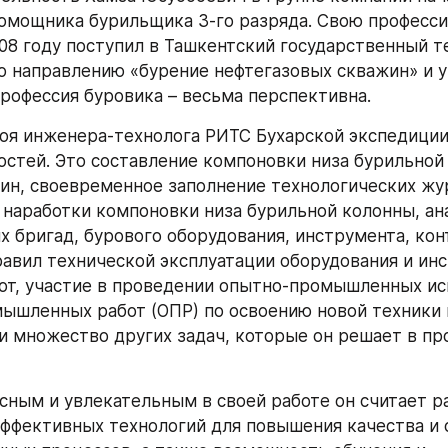
омощника бурильщика 3-го разряда. Свою професси
008 году поступил в Ташкентский государственный т
о направлению «бурение нефтегазовых скважин» и у
профессия буровика – весьма перспективна.
роя инженера-технолога РИТС Бухарской экспедиции 
остей. Это составление компоновки низа бурильной 
ин, своевременное заполнение технологических жур
 наработки компоновки низа бурильной колонны, ана
х бригад, бурового оборудования, инструмента, кон
авил технической эксплуатации оборудования и инс
от, участие в проведении опытно-промышленных ис
ышленных работ (ОПР) по освоению новой техники и
и множество других задач, которые он решает в пр
ным и увлекательным в своей работе он считает ра
эффективных технологий для повышения качества и 