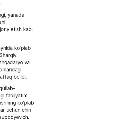
.
ngi, yanada 
ni 
oriy etish kabi 
ynida ko’plab 
Sharqiy 
shqadaryo va 
nlaridagi  
affaq bo’ldi.
gullab-
i faoliyatim 
ashning ko’plab 
lar uchun chin 
usubboyevich.