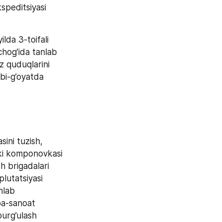
peditsiyasi 
da 3-toifali 
chog’ida tanlab 
 quduqlarini 
bi-g’oyatda 
ni tuzish, 
tki komponovkasi 
h brigadalari 
lutatsiyasi 
hlab 
ba-sanoat 
urg’ulash 