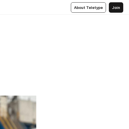
About Teletype
Join