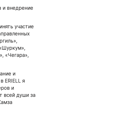
 и внедрение 
нять участие 
аправленных 
гиль», 
«Шуркум», 
, «Чегара», 
ние и 
 ERIELL я 
ов и  
 всей души за 
амза 