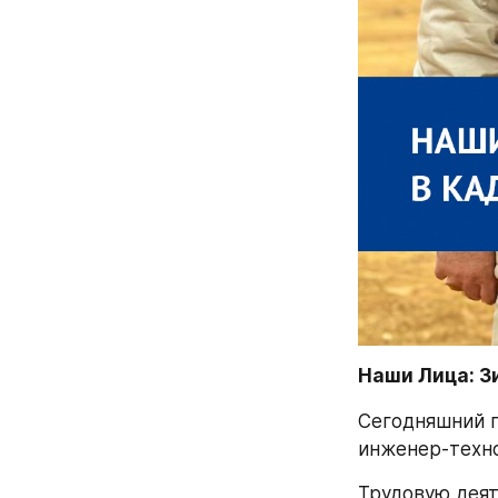
Наши Лица: З
Сегодняшний г
инженер-техно
Трудовую деят