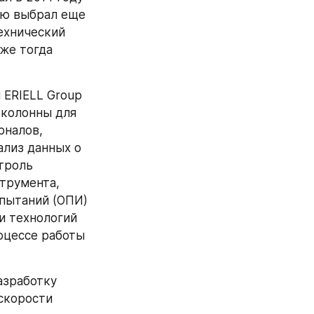
ю выбрал еще 
ехнический 
же тогда 
ERIELL Group 
колонны для 
налов, 
лиз данных о 
троль 
трумента, 
пытаний (ОПИ) 
 технологий 
оцессе работы 
зработку 
скорости 