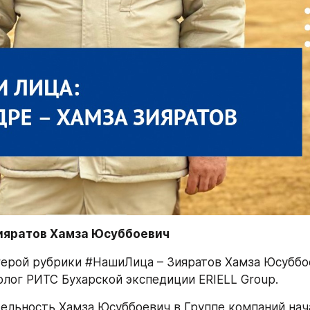
ияратов Хамза Юсуббоевич
ерой рубрики #НашиЛица – Зияратов Хамза Юсуббое
лог РИТС Бухарской экспедиции ERIELL Group.
ельность Хамза Юсуббоевич в Группе компаний начал