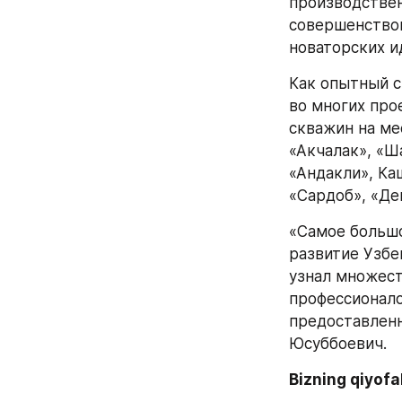
производствен
совершенствов
новаторских и
Как опытный с
во многих про
скважин на ме
«Акчалак», «Ш
«Андакли», Каш
«Сардоб», «Де
«Самое большо
развитие Узбе
узнал множест
профессионало
предоставленн
Юсуббоевич.
Bizning qiyof