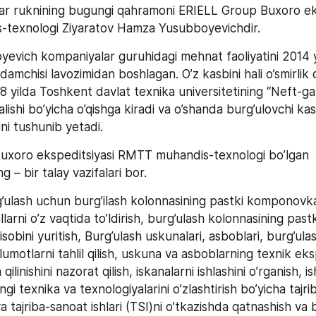
lar ruknining bugungi qahramoni ERIELL Group Buxoro eks
texnologi Ziyaratov Hamza Yusubboyevichdir.
vich kompaniyalar guruhidagi mehnat faoliyatini 2014 yil
damchisi lavozimidan boshlagan. O’z kasbini hali o’smirlik 
8 yilda Toshkent davlat texnika universitetining “Neft-gaz
alishi bo’yicha o’qishga kiradi va o’shanda burg’ulovchi kas
gini tushunib yetadi.
uxoro ekspeditsiyasi RMTT muhandis-texnologi bo’lgan 
 – bir talay vazifalari bor.
’ulash uchun burg’ilash kolonnasining pastki komponovkasi
llarni o’z vaqtida to’ldirish, burg’ulash kolonnasining pas
isobini yuritish, Burg’ulash uskunalari, asboblari, burg’ulas
’lumotlarni tahlil qilish, uskuna va asboblarning texnik eksp
qilinishini nazorat qilish, iskanalarni ishlashini o’rganish, is
ngi texnika va texnologiyalarini o’zlashtirish bo’yicha tajri
va tajriba-sanoat ishlari (TSI)ni o’tkazishda qatnashish va b