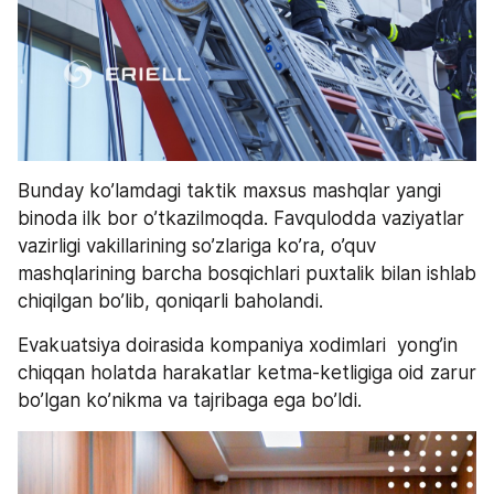
Bunday ko’lamdagi taktik maxsus mashqlar yangi 
binoda ilk bor o’tkazilmoqda. Favqulodda vaziyatlar 
vazirligi vakillarining so’zlariga ko’ra, o’quv 
mashqlarining barcha bosqichlari puxtalik bilan ishlab 
chiqilgan bo’lib, qoniqarli baholandi. 
Evakuatsiya doirasida kompaniya xodimlari  yong’in 
chiqqan holatda harakatlar ketma-ketligiga oid zarur 
bo’lgan ko’nikma va tajribaga ega bo’ldi.  