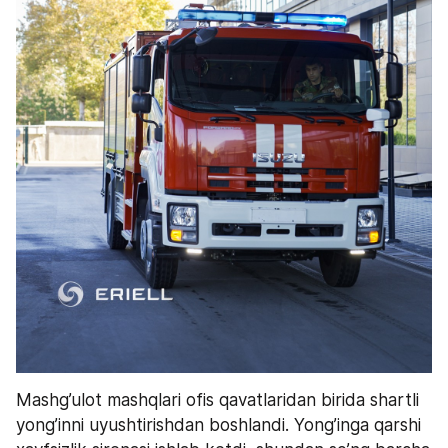
Mashg’ulot mashqlari ofis qavatlaridan birida shartli 
yong’inni uyushtirishdan boshlandi. Yong’inga qarshi 