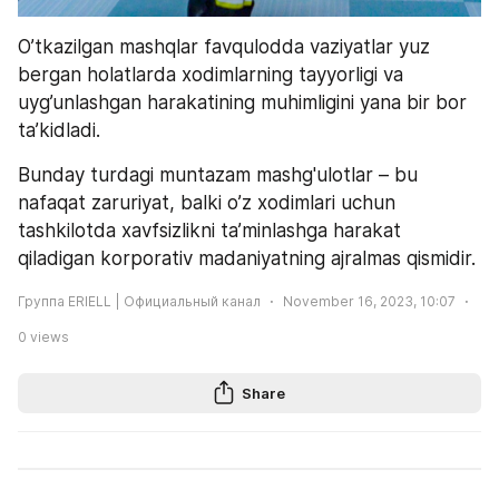
O’tkazilgan mashqlar favqulodda vaziyatlar yuz 
bergan holatlarda xodimlarning tayyorligi va 
uyg’unlashgan harakatining muhimligini yana bir bor 
ta’kidladi. 
Bunday turdagi muntazam mashg'ulotlar – bu 
nafaqat zaruriyat, balki o’z xodimlari uchun 
tashkilotda xavfsizlikni ta’minlashga harakat 
qiladigan korporativ madaniyatning ajralmas qismidir.
Группа ERIELL | Официальный канал
November 16, 2023, 10:07
0
views
Share