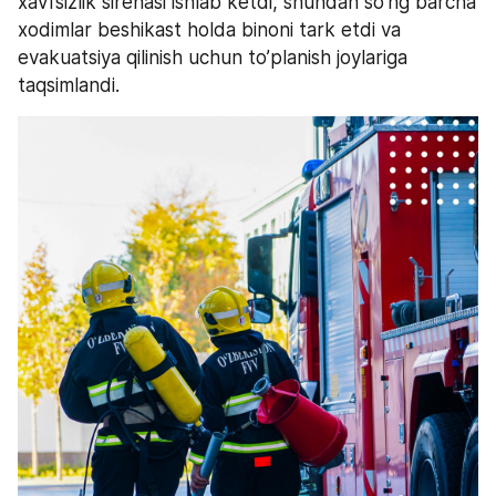
xavfsizlik sirenasi ishlab ketdi, shundan so’ng barcha 
xodimlar beshikast holda binoni tark etdi va 
evakuatsiya qilinish uchun to’planish joylariga 
taqsimlandi.  