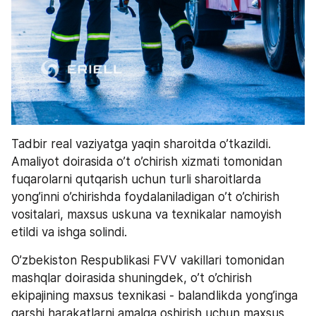
Tadbir real vaziyatga yaqin sharoitda o’tkazildi. 
Amaliyot doirasida o’t o’chirish xizmati tomonidan 
fuqarolarni qutqarish uchun turli sharoitlarda 
yong’inni o’chirishda foydalaniladigan o’t o’chirish 
vositalari, maxsus uskuna va texnikalar namoyish 
etildi va ishga solindi.
O’zbekiston Respublikasi FVV vakillari tomonidan 
mashqlar doirasida shuningdek, o’t o’chirish 
ekipajining maxsus texnikasi - balandlikda yong’inga 
qarshi harakatlarni amalga oshirish uchun maxsus 