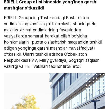
ERIELL Group ofisi binosida yong’inga qarshi 
mashqlar o’tkazildi
ERIELL Groupning Toshkendagi Bosh ofisida 
xodimlarning xavfsizligini ta’minlash, shuningdek, 
maxsus xizmat xodimlarining favqulodda 
vaziyatlarda samarali harakat qilish bo’yicha 
ko’nikmalarini  puxta o’zlashtirish maqsadida tashkil 
etilgan yong’inga qarshi mashqlar muvaffaqiyatli 
o’tkazildi. Ularni tashkil etishda O’zbekiston 
Respublikasi FVV, Milliy gvardiya, Sog’liqni saqlash 
vazirligi va TET vakillari faol ishtirok etdi.  