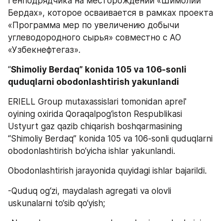
Генподрядчика на месторождении «Шимолий 
Бердах», которое осваивается в рамках проекта 
«Программа мер по увеличению добычи 
углеводородного сырья» совместно с АО 
«Узбекнефтегаз».
“
Shimoliy Berdaq” konida 105 va 106-sonli 
quduqlarni obodonlashtirish yakunlandi
ERIELL Group mutaxassislari tomonidan aprel' 
oyining oxirida Qoraqalpog‘iston Respublikasi 
Ustyurt gaz qazib chiqarish boshqarmasining 
“Shimoliy Berdaq” konida 105 va 106-sonli quduqlarni 
obodonlashtirish bo‘yicha ishlar yakunlandi.
Obodonlashtirish jarayonida quyidagi ishlar bajarildi.
-Quduq og‘zi, maydalash agregati va olovli 
uskunalarni to‘sib qo‘yish;