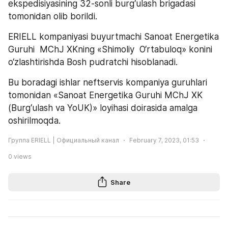
ekspedisiyasining 32-sonli burg‘ulash brigadasi 
tomonidan olib borildi.
ERIELL kompaniyasi buyurtmachi Sanoat Energetika 
Guruhi  MChJ XKning «Shimoliy  O‘rtabuloq» konini 
o‘zlashtirishda Bosh pudratchi hisoblanadi.
Bu boradagi ishlar neftservis kompaniya guruhlari 
tomonidan «Sanoat Energetika Guruhi MChJ XK 
(Burg‘ulash va YoUK)» loyihasi doirasida amalga 
oshirilmoqda.
Группа ERIELL | Официальный канал
February 7, 2023, 01:53
0
views
Share