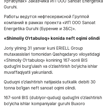
Уртабулак» Заказчика ИП ООО Sanoat Energetika 
Guruhi.
Работы ведутся нефтесервисной Группой 
компаний в рамках проекта «ИП ООО Sanoat 
Energetika Guruhi (Бурение и ЗБС)».
«Shimoliy O‘rtabuloq» konida neft oqimi olindi
Joriy yilning 31 yanvar kuni ERIELL Group 
mutaxassislari tomonidan Qashqadaryo viloyatidagi 
«Shimoliy O‘rtabuloq» konining 167-sonli BIS 
qudug‘ini burg‘ulash va o‘zlashtirish bo‘yicha ishlar 
muvaffaqiyatli yakunlandi.
Quduqni o‘zlashtirish natijasida sutkalik debiti 30 
tonna bo‘lgan neft sanoat oqimi olindi.
167-sonli BIS (dublyor-quduq) qudug‘ini o‘zlashtirish 
bo‘yicha ishlar kompaniyalar guruhi Buxoro 