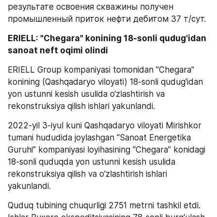
результате освоения скважины получен 
промышленный приток нефти дебитом 37 т/сут.
ERIELL: "Chegara" konining 18-sonli qudug'idan 
sanoat neft oqimi olindi
ERIELL Group kompaniyasi tomonidan "Chegara" 
konining (Qashqadaryo viloyati) 18-sonli qudug'idan 
yon ustunni kesish usulida o‘zlashtirish va 
rekonstruksiya qilish ishlari yakunlandi.
2022-yil 3-iyul kuni Qashqadaryo viloyati Mirishkor 
tumani hududida joylashgan “Sanoat Energetika 
Guruhi” kompaniyasi loyihasining “Chegara” konidagi 
18-sonli quduqda yon ustunni kesish usulida 
rekonstruksiya qilish va o'zlashtirish ishlari 
yakunlandi.
Quduq tubining chuqurligi 2751 metrni tashkil etdi. 