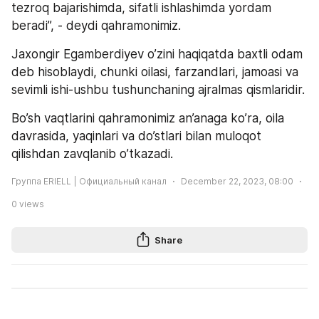
tezroq bajarishimda, sifatli ishlashimda yordam 
beradi”, - deydi qahramonimiz. 
Jaxongir Egamberdiyev o’zini haqiqatda baxtli odam 
deb hisoblaydi, chunki oilasi, farzandlari, jamoasi va 
sevimli ishi-ushbu tushunchaning ajralmas qismlaridir. 
Bo’sh vaqtlarini qahramonimiz an’anaga ko’ra, oila 
davrasida, yaqinlari va do’stlari bilan muloqot 
qilishdan zavqlanib o’tkazadi.
Группа ERIELL | Официальный канал
December 22, 2023, 08:00
0
views
Share