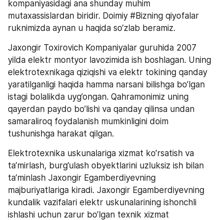
kompaniyasidagi ana shunday muhim 
mutaxassislardan biridir. Doimiy #Bizning qiyofalar 
ruknimizda aynan u haqida so’zlab beramiz. 
Jaxongir Toxirovich Kompaniyalar guruhida 2007 
yilda elektr montyor lavozimida ish boshlagan. Uning 
elektrotexnikaga qiziqishi va elektr tokining qanday 
yaratilganligi haqida hamma narsani bilishga bo’lgan 
istagi bolalikda uyg’ongan. Qahramonimiz uning 
qayerdan paydo bo’lishi va qanday qilinsa undan 
samaraliroq foydalanish mumkinligini doim 
tushunishga harakat qilgan. 
Elektrotexnika uskunalariga xizmat ko’rsatish va 
ta’mirlash, burg’ulash obyektlarini uzluksiz ish bilan 
ta’minlash Jaxongir Egamberdiyevning 
majburiyatlariga kiradi. Jaxongir Egamberdiyevning 
kundalik vazifalari elektr uskunalarining ishonchli 
ishlashi uchun zarur bo’lgan texnik xizmat 