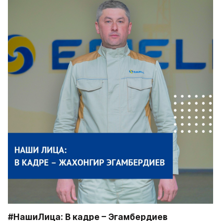
#НашиЛица: В кадре – Эгамбердиев 