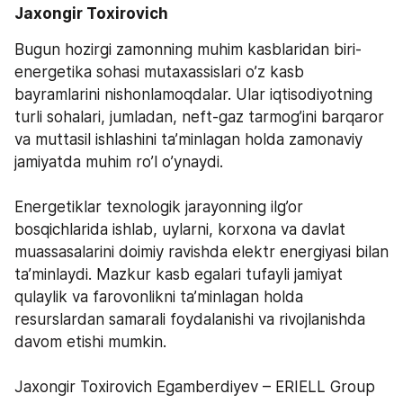
Jaxongir Toxirovich
Bugun hozirgi zamonning muhim kasblaridan biri-
energetika sohasi mutaxassislari o’z kasb 
bayramlarini nishonlamoqdalar. Ular iqtisodiyotning 
turli sohalari, jumladan, neft-gaz tarmog’ini barqaror 
va muttasil ishlashini ta’minlagan holda zamonaviy 
jamiyatda muhim ro’l o’ynaydi.
Energetiklar texnologik jarayonning ilg’or 
bosqichlarida ishlab, uylarni, korxona va davlat 
muassasalarini doimiy ravishda elektr energiyasi bilan 
ta’minlaydi. Mazkur kasb egalari tufayli jamiyat 
qulaylik va farovonlikni ta’minlagan holda 
resurslardan samarali foydalanishi va rivojlanishda 
davom etishi mumkin.
Jaxongir Toxirovich Egamberdiyev – ERIELL Group 