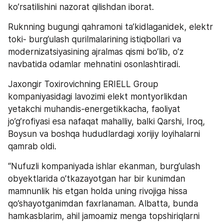
ko’rsatilishini nazorat qilishdan iborat. 
Ruknning bugungi qahramoni ta’kidlaganidek, elektr 
toki- burg’ulash qurilmalarining istiqbollari va 
modernizatsiyasining ajralmas qismi bo’lib, o’z 
navbatida odamlar mehnatini osonlashtiradi. 
Jaxongir Toxirovichning ERIELL Group 
kompaniyasidagi lavozimi elekt montyorlikdan 
yetakchi muhandis-energetikkacha, faoliyat 
jo’g’rofiyasi esa nafaqat mahalliy, balki Qarshi, Iroq, 
Boysun va boshqa hududlardagi xorijiy loyihalarni 
qamrab oldi.  
“Nufuzli kompaniyada ishlar ekanman, burg’ulash 
obyektlarida o’tkazayotgan har bir kunimdan 
mamnunlik his etgan holda uning rivojiga hissa 
qo’shayotganimdan faxrlanaman. Albatta, bunda 
hamkasblarim, ahil jamoamiz menga topshiriqlarni 