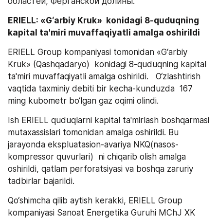
областей, Ферганской долины.
ERIELL: «G‘arbiy Kruk»  konidagi 8-quduqning 
kapital ta'miri muvaffaqiyatli amalga oshirildi
ERIELL Group kompaniyasi tomonidan «G‘arbiy 
Kruk» (Qashqadaryo)  konidagi 8-quduqning kapital 
ta'miri muvaffaqiyatli amalga oshirildi.   O‘zlashtirish 
vaqtida taxminiy debiti bir kecha-kunduzda  167 
ming kubometr bo‘lgan gaz oqimi olindi. 
Ish ERIELL quduqlarni kapital ta'mirlash boshqarmasi 
mutaxassislari tomonidan amalga oshirildi. Bu 
jarayonda ekspluatasion-avariya NKQ(nasos-
kompressor quvurlari)  ni chiqarib olish amalga 
oshirildi, qatlam perforatsiyasi va boshqa zaruriy 
tadbirlar bajarildi.  
Qo‘shimcha qilib aytish kerakki, ERIELL Group 
kompaniyasi Sanoat Energetika Guruhi MChJ XK 