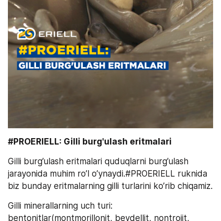
#PROERIELL: Gilli burg'ulash eritmalari
Gilli burg’ulash eritmalari quduqlarni burg’ulash 
jarayonida muhim ro’l o’ynaydi.#PROERIELL ruknida 
biz bunday eritmalarning gilli turlarini ko’rib chiqamiz.
Gilli minerallarning uch turi: 
bentonitlar(montmorillonit, beydellit, nontroiit, 