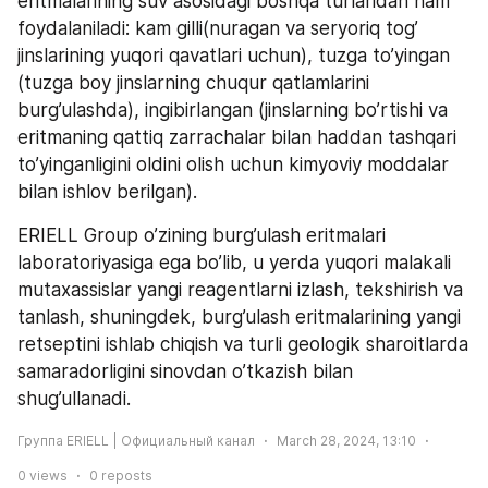
eritmalarining suv asosidagi boshqa turlaridan ham 
foydalaniladi: kam gilli(nuragan va seryoriq tog’ 
jinslarining yuqori qavatlari uchun), tuzga to’yingan 
(tuzga boy jinslarning chuqur qatlamlarini 
burg’ulashda), ingibirlangan (jinslarning bo’rtishi va 
eritmaning qattiq zarrachalar bilan haddan tashqari 
to’yinganligini oldini olish uchun kimyoviy moddalar 
bilan ishlov berilgan).
ERIELL Group o’zining burg’ulash eritmalari 
laboratoriyasiga ega bo’lib, u yerda yuqori malakali 
mutaxassislar yangi reagentlarni izlash, tekshirish va 
tanlash, shuningdek, burg’ulash eritmalarining yangi 
retseptini ishlab chiqish va turli geologik sharoitlarda 
samaradorligini sinovdan o’tkazish bilan 
shug’ullanadi.
Группа ERIELL | Официальный канал
March 28, 2024, 13:10
0
views
0
reposts