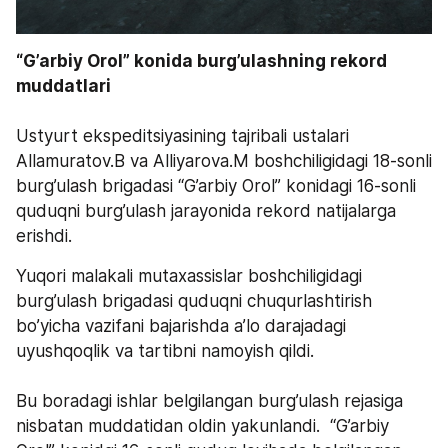
“G’arbiy Orol” konida burg’ulashning rekord 
muddatlari  
Ustyurt ekspeditsiyasining tajribali ustalari 
Allamuratov.B va Alliyarova.M boshchiligidagi 18-sonli 
burg’ulash brigadasi “G’arbiy Orol” konidagi 16-sonli 
quduqni burg’ulash jarayonida rekord natijalarga 
erishdi.
Yuqori malakali mutaxassislar boshchiligidagi 
burg’ulash brigadasi quduqni chuqurlashtirish 
bo’yicha vazifani bajarishda a’lo darajadagi 
uyushqoqlik va tartibni namoyish qildi.   
Bu boradagi ishlar belgilangan burg’ulash rejasiga 
nisbatan muddatidan oldin yakunlandi.  “G’arbiy 