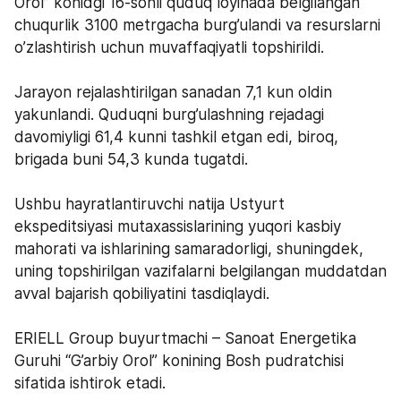
Orol” konidgi 16-sonli quduq loyihada belgilangan 
chuqurlik 3100 metrgacha burg’ulandi va resurslarni 
o’zlashtirish uchun muvaffaqiyatli topshirildi.   
Jarayon rejalashtirilgan sanadan 7,1 kun oldin 
yakunlandi. Quduqni burg’ulashning rejadagi 
davomiyligi 61,4 kunni tashkil etgan edi, biroq, 
brigada buni 54,3 kunda tugatdi.  
Ushbu hayratlantiruvchi natija Ustyurt 
ekspeditsiyasi mutaxassislarining yuqori kasbiy 
mahorati va ishlarining samaradorligi, shuningdek, 
uning topshirilgan vazifalarni belgilangan muddatdan 
avval bajarish qobiliyatini tasdiqlaydi.   
ERIELL Group buyurtmachi – Sanoat Energetika 
Guruhi “G’arbiy Orol” konining Bosh pudratchisi 
sifatida ishtirok etadi.